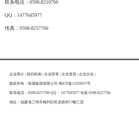
联系电话：0598-8210766
QQ：1477645977
传真：0598-8257766
企业简介
|
组织机构
|
企业荣誉
|
企业资质
|
企业文化
|
版权所有：闽晟集团有限公司
闽ICP备11026057号
联系电话：0598-8257766 QQ： 1477645977 传真:0598-8257766
地址：福建省三明市梅列区乾龙新村17幢三层